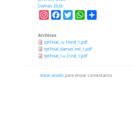
Damas 2026
Instagram
Facebook
Twitter
WhatsApp
Share
Archivos
rptFinal_ u-16Ind_1.pdf
rptFinal_damas Ind_1.pdf
rptFinal_I u-21nd_1.pdf
Inicie sesión
para enviar comentarios