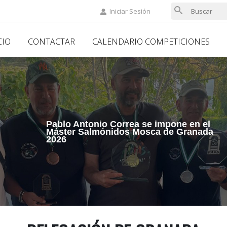
Iniciar Sesión
in
CIO
CONTACTAR
CALENDARIO COMPETICIONES
vigation
Pablo Antonio Correa se impone en el
Máster Salmónidos Mosca de Granada
2026