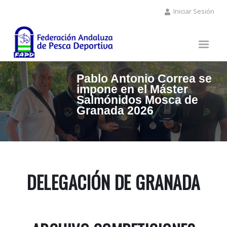
Pasar
Iniciar Sesión
al
contenido
principal
Pablo Antonio Correa se
impone en el Máster
Salmónidos Mosca de
Granada 2026
DELEGACIÓN DE GRANADA