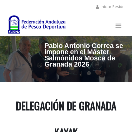
Pasar
Iniciar Sesión
al
contenido
principal
Pablo Antonio Correa se
impone en el Máster
Salmónidos Mosca de
Granada 2026
DELEGACIÓN DE GRANADA