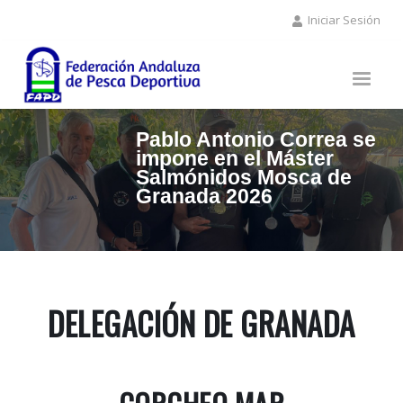
Pasar
Iniciar Sesión
al
contenido
principal
Pablo Antonio Correa se
impone en el Máster
Salmónidos Mosca de
Granada 2026
DELEGACIÓN DE GRANADA