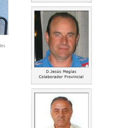
e
les