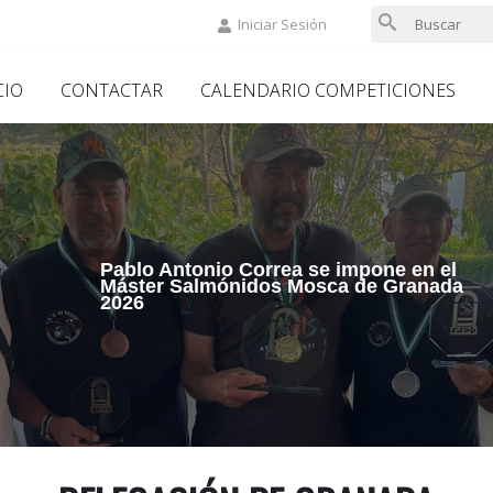
Iniciar Sesión
in
CIO
CONTACTAR
CALENDARIO COMPETICIONES
vigation
Pablo Antonio Correa se impone en el
Máster Salmónidos Mosca de Granada
2026